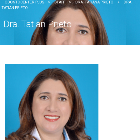
ODONTOCENTER PLUS
>
STAFF
>
DRA. TATIANA PRIETO
>
DRA.
TATIAN PRIETO
Dra. Tatian Prieto