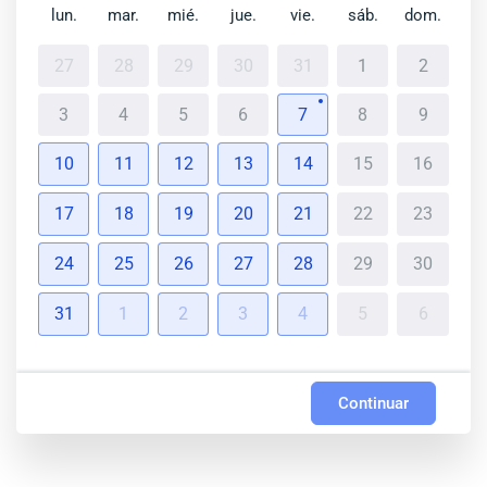
lun.
mar.
mié.
jue.
vie.
sáb.
dom.
27
28
29
30
31
1
2
3
4
5
6
7
8
9
10
11
12
13
14
15
16
17
18
19
20
21
22
23
24
25
26
27
28
29
30
31
1
2
3
4
5
6
Continuar