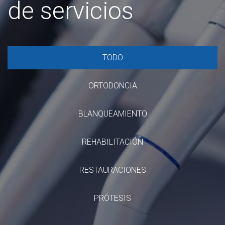
de servicios
TODO
ORTODONCIA
BLANQUEAMIENTO
REHABILITACIÓN
RESTAURACIONES
PRÓTESIS