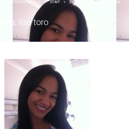
ODONTOCENTER PLUS
>
STAFF
>
DRA. LISA TORO
>
DRA. LISA
TORO
dra. lisa toro