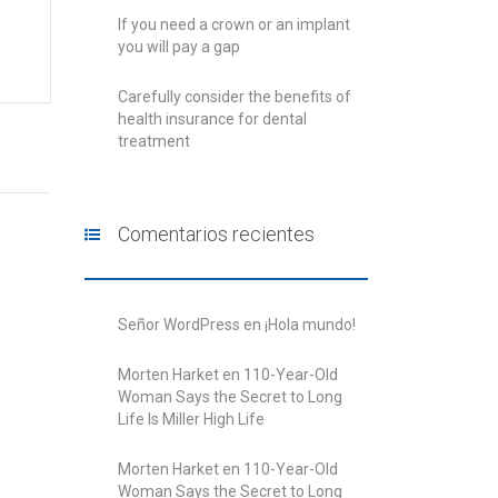
If you need a crown or an implant
you will pay a gap
Carefully consider the benefits of
health insurance for dental
treatment
Comentarios recientes
Señor WordPress
en
¡Hola mundo!
Morten Harket
en
110-Year-Old
Woman Says the Secret to Long
Life Is Miller High Life
Morten Harket
en
110-Year-Old
Woman Says the Secret to Long