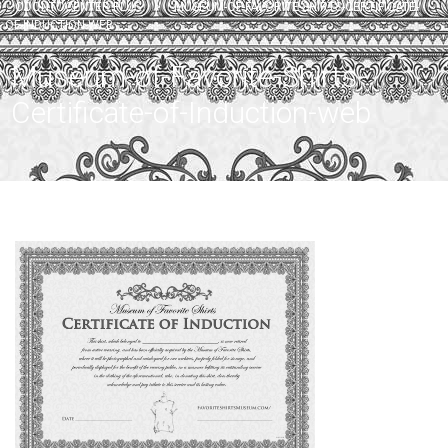
ODONTOCENTER PLUS
>
MUSEUM-OF-FAVORITE-SHIRTS-CERTIFICATE-
OF-INDUCTION-WEB
Museum-of-Favorite-Shirts-
Certificate-of-Induction-web