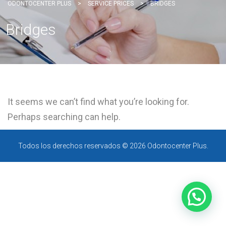
ODONTOCENTER PLUS
>
SERVICE PRICES
>
BRIDGES
Bridges
It seems we can’t find what you’re looking for.
Perhaps searching can help.
Todos los derechos reservados © 2026 Odontocenter Plus.