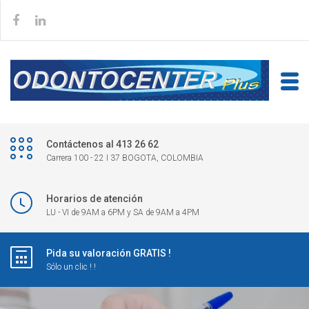
Contáctenos al 413 26 62
Carrera 100 - 22 I 37 BOGOTA, COLOMBIA
Horarios de atención
LU - VI de 9AM a 6PM y SA de 9AM a 4PM
Pida su valoración GRATIS !
Sólo un clic ! !