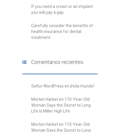
If you need a crown or an implant
you will pay a gap
Carefully consider the benefits of
health insurance for dental
treatment
Comentarios recientes
Señor WordPress
en
¡Hola mundo!
Morten Harket
en
110-Year-Old
Woman Says the Secret to Long
Life Is Miller High Life
Morten Harket
en
110-Year-Old
Woman Says the Secret to Long