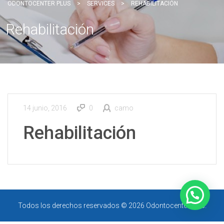
ODONTOCENTER PLUS
>
SERVICES
>
REHABILITACIÓN
Rehabilitación
14 junio, 2016
0
camo
Rehabilitación
Todos los derechos reservados © 2026 Odontocenter Plus.