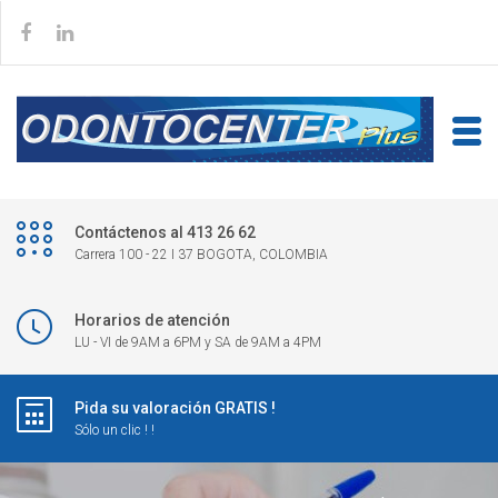
Contáctenos al 413 26 62
Carrera 100 - 22 I 37 BOGOTA, COLOMBIA
Horarios de atención
LU - VI de 9AM a 6PM y SA de 9AM a 4PM
Pida su valoración GRATIS !
Sólo un clic ! !