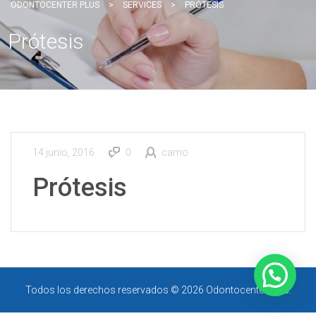
ODONTOCENTER PLUS
>
SERVICES
>
PRÓTESIS
Prótesis
14 junio, 2016
0
camo
Prótesis
Todos los derechos reservados © 2026 Odontocenter Plus.