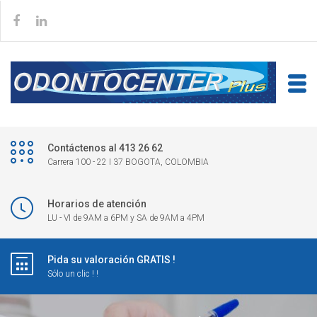
Contáctenos al 413 26 62
Carrera 100 - 22 I 37 BOGOTA, COLOMBIA
Horarios de atención
LU - VI de 9AM a 6PM y SA de 9AM a 4PM
Pida su valoración GRATIS !
Sólo un clic ! !